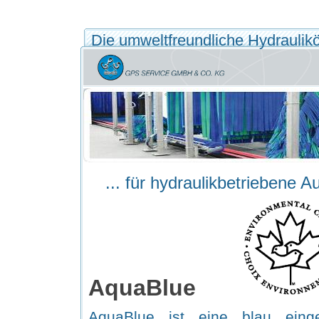
Die umweltfreundliche Hydrauliköl
... für hydraulikbetriebene 
AquaBlue
AquaBlue ist eine blau eingef